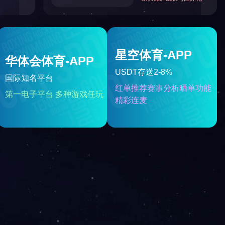
公开竞价公告
[2025-06-25 09:00]
公开竞价公告
[2025-06-25 09:00]
方版在线登入
|
报·辟谣平台
|