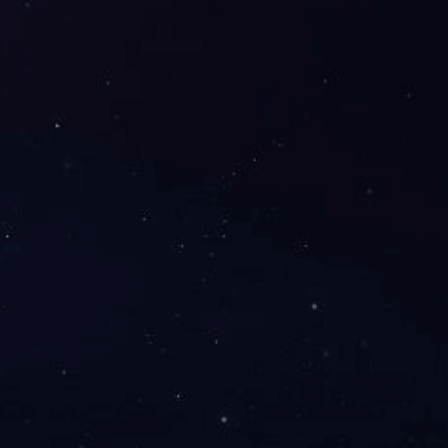
行揭牌仪式，集团公司班子领导、集团公司中层副职以上
体朋友参加了揭牌活动。
方版在线登入
|