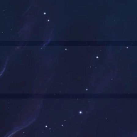
门红” “春季攻势”全面启
[2023-03-15 09:20]
 营造幸福生活——开云(kaiyun中国)官方网站全力
湾项目开通线上售楼部
[2020-03-27 17:07]
云(kaiyun中国)官方网站厂房研发楼租赁获佳绩
[2020-03-
湾营销中心正式开放暨预约升级活动
[2020-03-27 17:06]
争赢大满贯
[2019-10-25 15:14]
10月20日，开云(kaiyun中国)官方网站品牌战略合作暨
启幕。社会各界嘉宾、客户朋友及多家主流媒体亲临现场参与
品牌战略合作签约仪式，以及令人期待的绿港·云海湾项