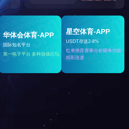
41]
力创新体制机制，全力构建专业化、市场化、精准化的招
项目和企业落地，推动了一批项目取得重大进展。
心水镜广场举行盛大而隆重的2019年迎新感恩答谢活动，
、客户朋友千余人以及南宁多家主流媒体欢聚一堂，共同
11:22]
岁月。五年来，集团公司在经开区党工委、管委会的正确指
开拓创新，各项经营工作跑出加速度迈出高品质。截止
米，房地产总货值突破100亿元，累计招商入驻企业超