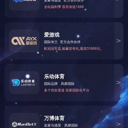
公告
[2025-07-10 15:51]
南站那历路口立交桥
南宁经济技术开发区
<<
1
2
3
4
内部办公：
友情链接：
MK平台
|
星空平台
|
安博官方网站
|
开云网站登录入口
|
开云体
育
|
leyu.com
|
ANBO.COM
|
乐动网页版登录入口
|
开云网页版·
官方版在线登入
|