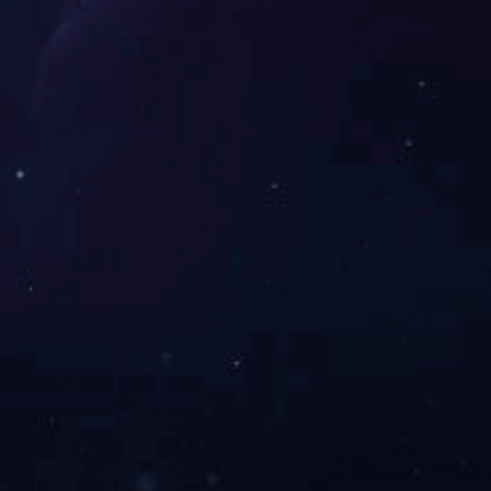
准牵线对接重大项目、精心筹备重大招商活动、精细完善工作体制机制
丰硕
,
累计签约入驻企业
136
家，总投资突破
120
亿元，预计全部竣
可带动就业岗位
15000
个，实现生物医药、轻工食品及现代服务
来，开云(kaiyun中国)官方网站将不忘初心，砥砺前行，致力
期、金凯工业园研发楼、现代产业园研发楼及绿港·国际中心
B
区
重大项目与服务建设有机结合，为南宁市经开区的经济发展做出