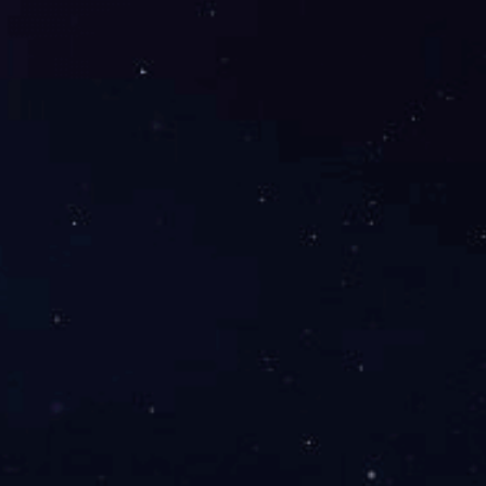
等举措，五年来开云(kaiyun中国)官方网站招
工达产后，年营业额将超过
60
亿元，年创税超过
业等产业结构的提档升级。
通过进一步的招商机制创新和优化招商环境，以空港科
、
C
区为招商载体，主动开展项目招商与服务系列
积极贡献。
(
开云(kaiyun中国)官方网站 梁华、黄文