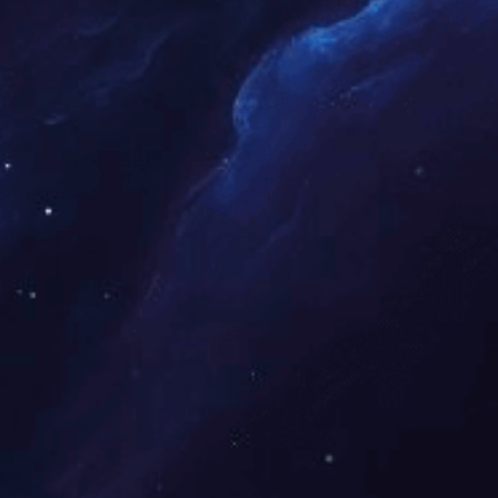
力打造一流的营商硬环境。
把标准厂房建设作为搞好招商引资工
产业园、创意产业园、宏象产业园等厂房项目，以一流的招商引
以绿港·国际中心为载体，充分发挥政策叠加、毗邻空港、产业
，引进北京、上海、深圳等地各类金融机构
31
家，管理基金规模
流、广西北部湾航空、城市便捷酒店集团等国内外知名企业。
实做好入区企业全方位服务工作。
开云(kaiyun中国)官方网
施项目建设，还积极为入区企业提供项目场地平整、水电安装、
了改善营商环境硬件设施，开云(kaiyun中国)官方网站将经开
办公场所内，入区企业可以享受办证、交税、审批等一站式政务
的工作效率。
心做好产业运营工作。
与专业运营公司合作，以金凯南总部经济
子商务产业聚合等优势，集合颐高展厅、“一带一路”创新创业中
商务产业园，为入驻企业提供创业服务、人才引进、信息咨询等