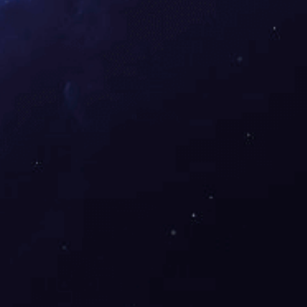
作的重中之重，大干快上，先后投资建设了金凯工
资硬环境，吸引多家国内外的名企进驻南宁经开
集聚、服务高效等优势，打造独具特色魅力的金融街
超过
100
亿元；引进区内外各类企业总部
100
余家，
站作为南宁经开区管委会的平台公司，不仅大力推进开发
办证服务、融资担保、物业管理等全方位服务。
区政务服务中心成功引入绿港·国际中心，在宽敞、明
服务，同时完善了项目的服务功能，极大提升了入
大楼为载体，依托经开区区位、政策洼地及互联网
心、科技企业孵化器、智能硬件馆等项目，打造了广
软服务，为企业生存发展营造良好的环境。