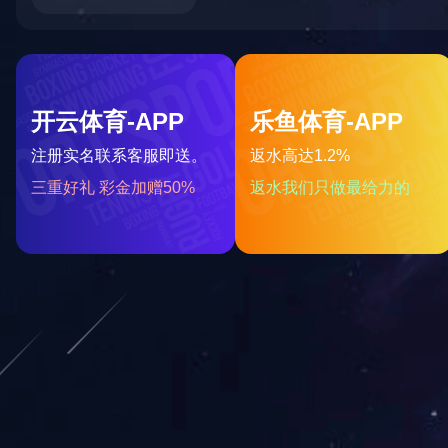
自开云(
断探索招商
五年来