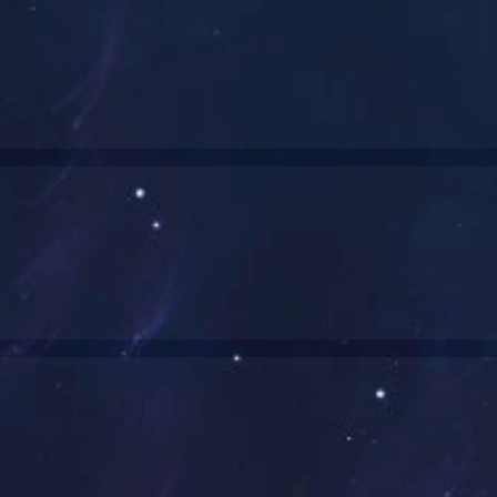
开云(kaiyun中国)官方网站招商
来源：本站 | 作者：本站 | 发布时间：2019-03