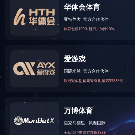
青春先锋
党务公开
廉政建设
绿港足
国家开发银
定了良好的基