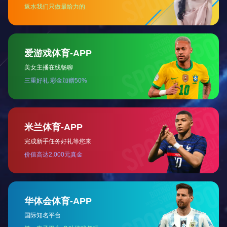
2.获取地
B楼15层）；
3.获取方式
（
广西南宁市青
4.费用：
问题的公告》（国
识别号或统一社
六、竞标保
七、竞标文件递
竞标人应于
限公司开标厅（
逾期送达将予以