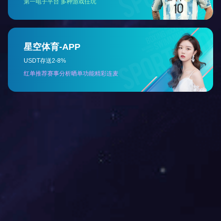
九、磋商时
采购代理机构另
路69号南宁轨
指定地点等候当
十、公告期
自本公告发
十一、其他
1.网上查询
中国采购与
（www.gxzx
（
www.sinusameri
（
http://nnwxxq