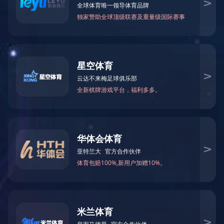
已投运
领导关怀
招商引资
广西中信恒
通知公告
定，拟对嘉通公
磋商活动。现将
媒体聚焦
一、项目名
项目编
采购方
项目地
采购人
二、服务范