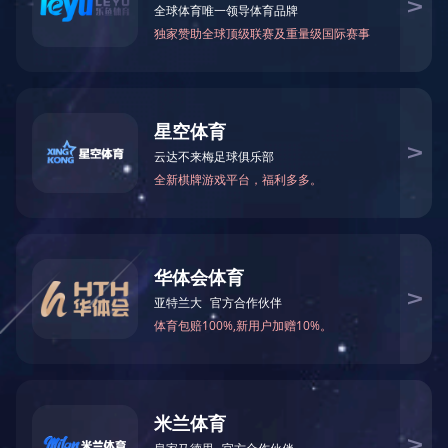
领导关怀
招商引资
一、
项目名
通知公告
二、成交供
媒体聚焦
（
¥185,350.28）
三
、公告媒
五象经开产业投
四
、成交结
己的权益受到损
集团纪检监察
室
五
、联系事