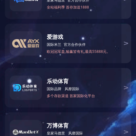
监督部
内部办公：
友情链接：
MK平台
|
星空平台
|
安博官方网站
|
开云网站登录入口
|
开云体
育
|
leyu.com
|
ANBO.COM
|
乐动网页版登录入口
|
开云网页版·
官方版在线登入
|
免责声明
|
联系我们
|
中央网信办违法和不良信息举报中心
|