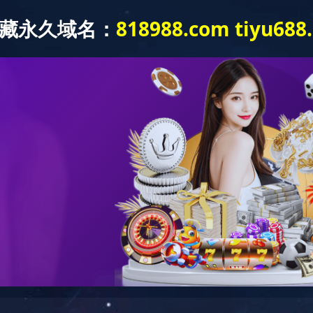
公司官方网站
经开产业投资集团有限
NEWS
TRENDS
HISTORY
CULTURE
BUILD
新闻中心
公司业务
发展历程
企业文化
党建团
-> 通知公告
告