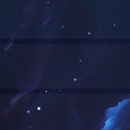
技术开发区吴圩镇棚户改造项目（新港家
专业分包中标候选人
来源：本站 | 作者：本站 | 发布时间：2025-0
项目名称：
南宁经济技术开发区吴圩镇棚户改造
程
式：
竞争性谈判
日期：
20
25
年
9
月
16
日
地点：
南宁市江南区
那洪大道
12
号创意标准厂房
开始时间：
20
25
年
9
月
19
日
截止时间：
20
25
年
9月23
日
中标候选人情况：