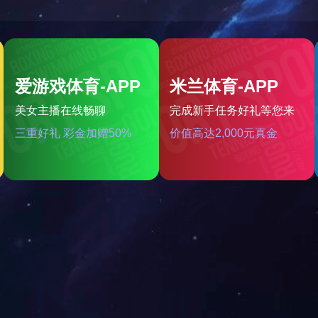
单位名称：广西君子兰建筑装饰工程有限公司
投标下浮系数：
7.48%
工期：
90日历天。
关当事人对中标结果有异议的，可以在中标公示
aiyun中国)官方网站监督部门提出，逾期将不再受
受理部门及电话：
开云(kaiyun中国)官方网站