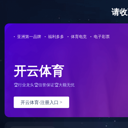
您好，欢迎访问南宁五象经开产业投资集团有限责任
南宁五象
HOME
INTRODUCTION
开云(kaiyun中国)官方网站
集团概况
CONTACT
联系我们
当前位置：首页 
新闻中心
通知公
集团要闻