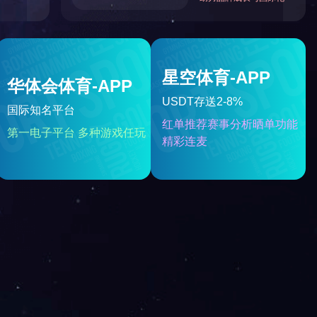
发布之日起三个工作日内以书面形式向
理。
纪检监察审计部（
0771-4739076）
南宁荣鑫建设工程有限责任公司
20
25
年
9
月
19
日