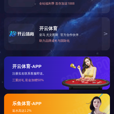
3.获取招标文件
企业法定代表人
印件
；
②法定代
委托代理人身份
以上证件的复印
五、响应文件递
投标单位应于
20
厂房
A栋
7
62
号房
六、联系事项
1.招标人名称
联系人及电话: 