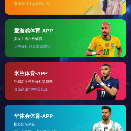
节都严谨认真、
小时，共完成了铺
践行初心使命，