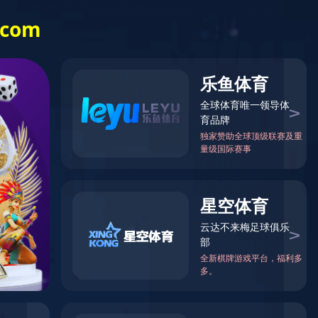
联系我们
｜
加入收藏
责任公司
查询
HRM
建
人力资源