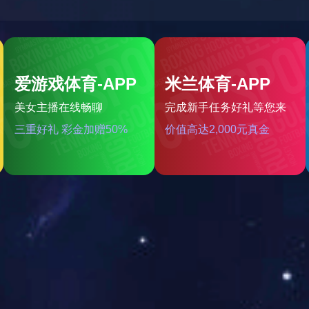
记掌舵领航，有习近平新时代中国特色社会主义
铸魂，就是要做好学习贯彻习近平新时代中国特
想上正本清源、固本培元，筑牢信仰之基、补足
信念是中国共产党人的政治灵魂和精神支柱。对
念的前提和基础。习近平新时代中国特色社会主
思主义，蕴含着为历史和时代所证明了的真理力
要义、实践要求，深刻理解这一思想的道理学理
义的信仰、对中国特色社会主义的信念、对实现
忠诚是中国共产党人首要的政治品质。对党忠诚
无条件的，必须体现到对党的信仰、对党组织、
理论学习强化理论武装，深刻领悟
“两个确立”的
、做到“两个维护”，始终在思想上政治上行动上