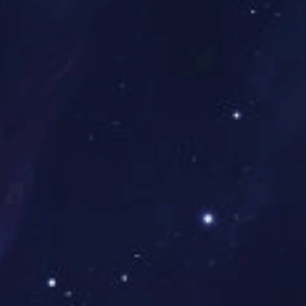
立场是中国共产党的根本政治立场。中国共产党
、生死相依，这是我们党立于不败之地的根本所
思想，强化宗旨意识，坚守初心使命，践行党的
精准办好惠民生、暖民心、顺民意的民生实事，
群众的获得感、幸福感、安全感。
坚持以学增智，提升能力本领
共产党依靠学习走到今天，必将依靠学习走向未
进一步。习近平新时代中国特色社会主义思想内
外交国防、治党治国治军等方方面面，构成一个
强大武器。
增智就是要从习近平新时代中国特色社会主义思