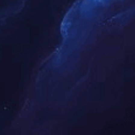
坚持以学正风，营造良好风气
问题关系执政党的生死存亡。党员干部要自觉用
世界，深刻领会这一思想关于坚定理想信念、提
弘扬伟大建党精神，牢记
“三个务必”，持之以
气的引领者、营造者和维护者。
要深刻领会习近平新时代中国特色社会主义思想
大实践、引领新时代伟大变革的强大思想武器，
化全面推进中华民族伟大复兴提供了科学理论指
代中国特色社会主义思想凝心铸魂，树立正确的
，提振锐意进取、担当有为的精气神。
务实，是我们党的优良传统和作风。要坚持党的
、带着问题学、对着问题改，扑下身子干实事、