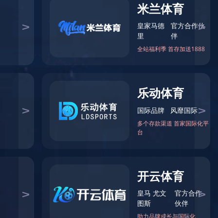
正风 以学促干”
-10 | 浏览：2623
关党支部
吴云
）
、江苏等地考察调研，分别对主题教育
四个方面作出深刻阐释，四堂生动的党
们要深入学习贯彻习近平总书记重要讲
中国特色社会主义思想转化为坚定理
在在的成效推动
企业
高质量发展。
义中国化时代化新的飞跃，是全党全国
时代十年的伟大变革，最根本在于有习