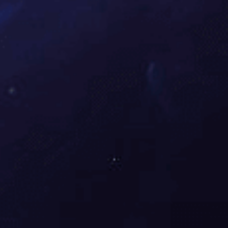
习近平新时代中国特色社会主义思想改
升思想境界、加强党性锻炼等一系列要
恒加强作风建设，坚决当好良好政治生态
的真理力量，充分认识这一思想是推动
为全面建成社会主义现代化强国、以中
引。要学思想、见行动，坚持不懈用习
权力观、政绩观、事业观，增强责任感
群众路线，大兴调查研究之风，切实奔
谋实招、求实效。要加强目标量化考