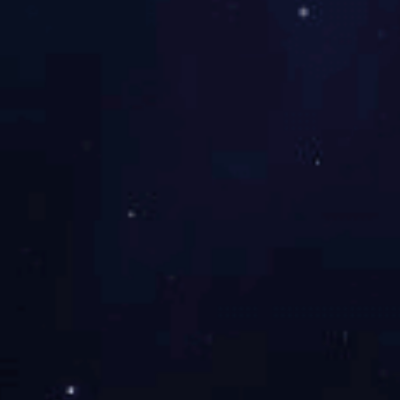
中国式现
党员
力，形成
业的精气
机关
习贯彻习
作实际
结
力攻坚，
要追求更
济工作。
一是
一股绳，