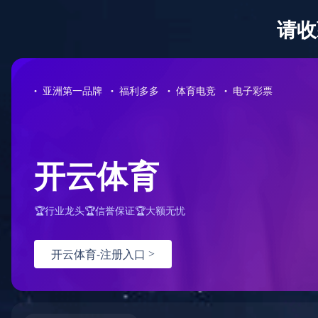
您好，欢迎访问南宁五象经开产业投资集团有限责任
南宁五象
HOME
INTRODUCTION
开云(kaiyun中国)官方网站
集团概况
CONTACT
联系我们
当前位置：首页 
新闻中心
集团要
集团要闻