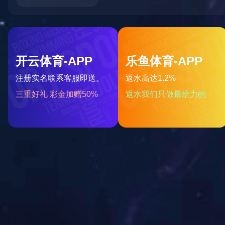
近平总书
以学
作，从思
理想
定理想信
世纪马克
系、精髓
马克思主
对党
的而是
上。要以
个自信”