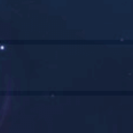
浅谈“以学铸魂 以学增智 以学
来源：本站 | 作者：本站 | 发布时间：2024-12
（
开云(kaiyun中国)官方网站机
以来，习近平总书记先后在广东、陕西、内蒙古
中
“以学铸魂、以学增智、以学正风、以学促干”
动主题教育深入开展、取得实实在在的成效。我
在着力
四个方面
上下功夫，切实把习近平新时代
党性和指导实践、推动工作的强大力量，以实实
坚持以学铸魂，筑牢思想根基
平新时代中国特色社会主义思想实现了马克思主
为实现中华民族伟大复兴而奋斗的行动指南。新