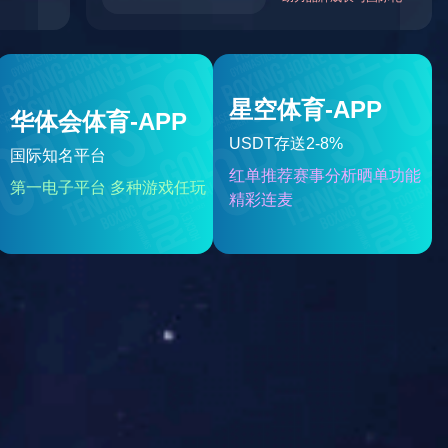
思想科学指引。
色社会主义思想的深化、内化、转化工
精神之钙、把稳思想之舵。
真理的认识、掌握、信仰和捍卫，是坚
义思想是当代中国马克思主义、二十一
量和实践伟力，必须全面掌握其科学体
哲理，做到真学真懂真信真用，坚定对
中华民族伟大复兴的中国梦信心。
，不是抽象的而是具体的，不是有条件
对党的理论和路线方针政策的绝对忠诚
决定性意义，增强“四个意识”、坚定“四
同以习近平同志为核心的党中央保持高度