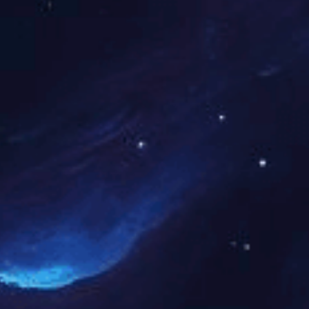
三、
党风
造主观
求，大力
和社会风
我们
新时代伟
国式现代
近平新时
和使命感
求真
着问题去