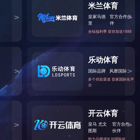
专项债券情况表
-27 | 浏览：15048