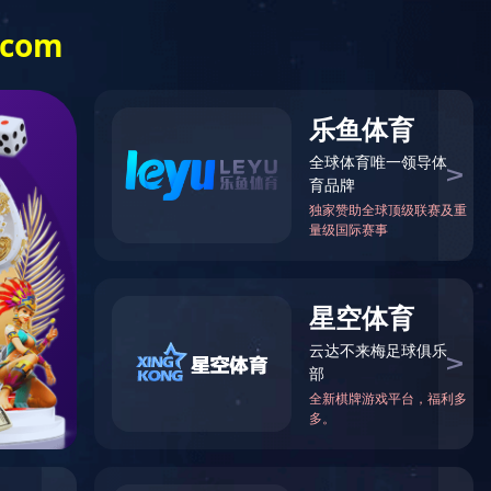
联系我们
｜
加入收藏
责任公司
查询
HRM
建
人力资源