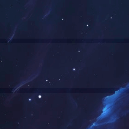
截至2023年末发行的新增政府
来源：本站 | 作者：本站 | 发布时间：2024-06