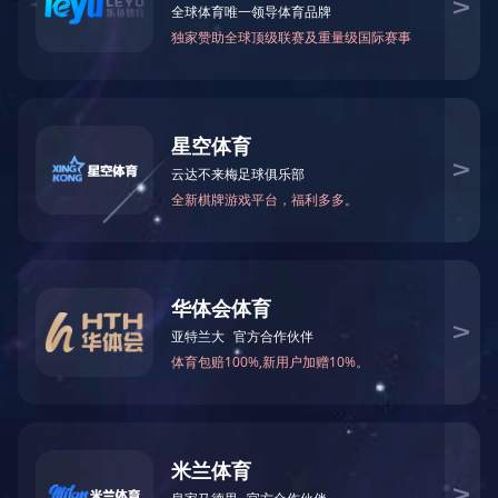
留
领导关怀
招商引资
6
月
29
日
,
由开
通知公告
转站
) 工程
顺利
媒体聚焦