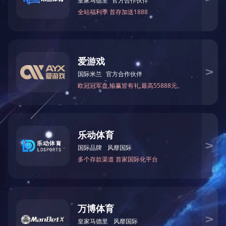
留贤
路南段
(
状
那洪大道
,终
路定位为城市
支
交通设施
等
工程
该道路
两侧
道
-
奥园垃圾中转