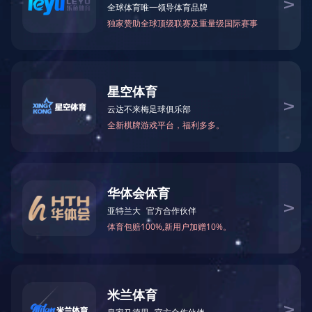
领导关怀
招商引资
中港兴公
通知公告
2023年03月08日09:21
媒体聚焦
小字号