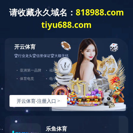
您好，欢迎访问南宁五象经开产业投资集团有限责任公司官方网
南宁五象经开
HOME
INTRODUCTION
NEWS
开云(kaiyun中国)官方网站
集团概况
新闻中心
CONTACT
联系我们
当前位置：首页 -> 媒体
新闻中心
媒体聚焦
集团要闻