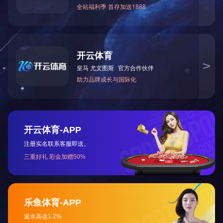
融资服务、发票
该公司相关
社会责任，展现
光添彩。（刘小