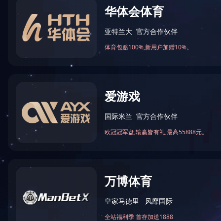
领导关怀
招商引资
近日
通知公告
4600
媒体聚焦
受持
各项目都
业、办公
集群地，
走访、征
信息，深
槛
；
根据
特点
、
强