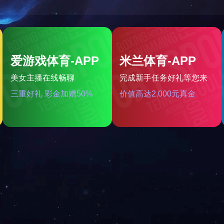
步，开云(kaiyun中国)官方网站
将紧紧依托经开
坚毅前行、勇挑重担、展现硬核担当，势必在新
团
营销管理中心
卢力华/文
）
育
|
leyu.com
|
ANBO.COM
|
乐动网页版登录入口
|
开云网页版·官
报中心
|
广西互联网违法和不良信息举报中心
|
南宁市互联网举
7 举报电话：0771-4739076 举报邮箱：lgjjsj@163.com