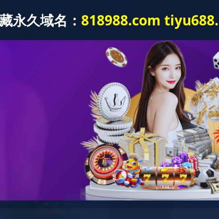
公司官方网站
经开产业投资集团有限
NEWS
TRENDS
HISTORY
CULTURE
BUILD
新闻中心
公司业务
发展历程
企业文化
党建团
-> 人物专栏
栏