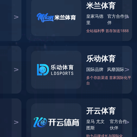
“大担当”
副主任黄春芳
-02 | 浏览：35211
责任，服务就是担当。集团下属万方公司在集团党委的
意工业园物业服务中心
副主任黄春芳，面对疫情，
在新春佳节放弃与亲人团聚的宝贵机会，带领服务
kaiyun中国)官方网站物业人的担当与奉献
！