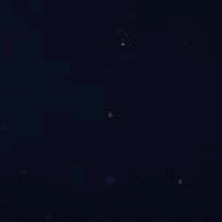
懈、一刻不能大意，确保将疫情阻挡在园区之外。温
进入，她们增派人手，顾不上撑伞，拿着体温仪、
半个小时里，每个员工要检测上百个温度数据，检
，咬咬牙，还是坚持下来。”担当不仅要有冲锋在
作，日复一日的坚守，成功保护入园企业员工的身