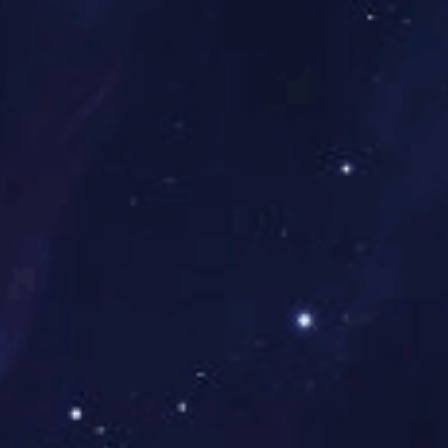
全面守护
命，她是抗
“疫”物业先行者