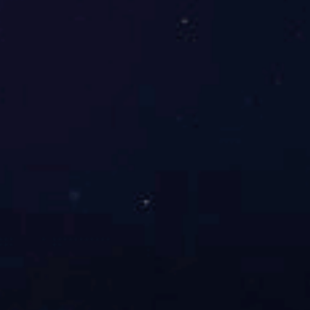
亲自带队，对进入园区的1000多人进行体温测量，一日不能松
责任在肩，无论雨天烈日，在每个上班高峰期，为保证人员顺畅
，主动走到排队队伍中间，为上班员工做好登记。高峰期短短的
码情况，他们无一遗漏。“有时候眼睛都看花了，一想到责任重大
更要有落实到底的实效。黄春芳带领员工，以高度负责的细致工
命安全。截止2020年3月，园区员工无确诊和疑似病例。