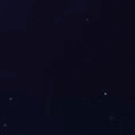
帮助园区企业复工复产
产业园的实际情况，黄春芳制定出具有针对性的疫情
行全部封闭，仅留一个出入口，杜绝疫情进园。营
里。黄春芳深知，以“防”取胜，重在坚持。每天