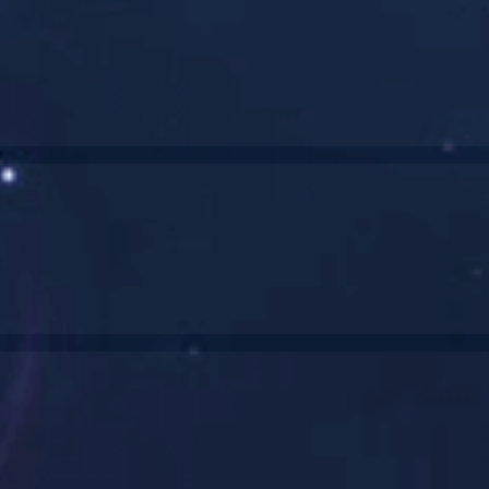
筑牢疫情防线 “小人物”有
——记万方公司创意物业服务中心
来源：本站 | 作者：本站 | 发布时间：2020-04
0年1月，新型冠状病毒席卷全国，疫情形势十分严峻。疫情就是
，马上组织员工在各管理园区紧急开展疫情防控工作。其中，创
舍小家、顾大家，为保障广大入园企业员工的生命健康安全，她
员工打响了一场轰轰烈烈的疫情防控狙击战，用实际行动诠释了开云(